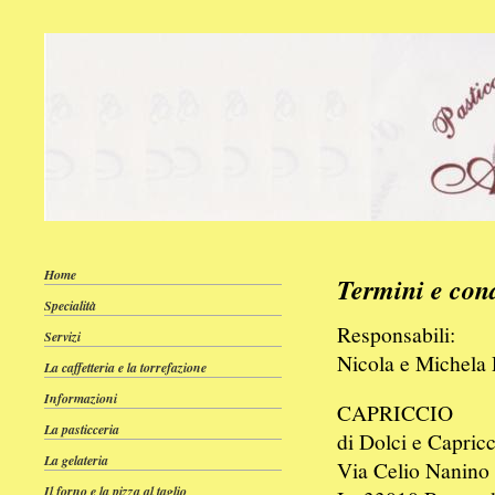
Home
Termini e con
Specialità
Responsabili:
Servizi
Nicola e Michela 
La caffetteria e la torrefazione
Informazioni
CAPRICCIO
La pasticceria
di Dolci e Capricc
La gelateria
Via Celio Nanino 
Il forno e la pizza al taglio